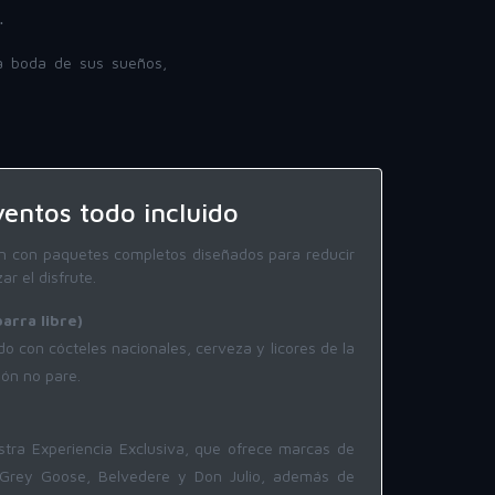
.
a boda de sus sueños,
ventos todo incluido
ión con paquetes completos diseñados para reducir
r el disfrute.
arra libre)
ado con cócteles nacionales, cerveza y licores de la
ión no pare.
tra Experiencia Exclusiva, que ofrece marcas de
 Grey Goose, Belvedere y Don Julio, además de