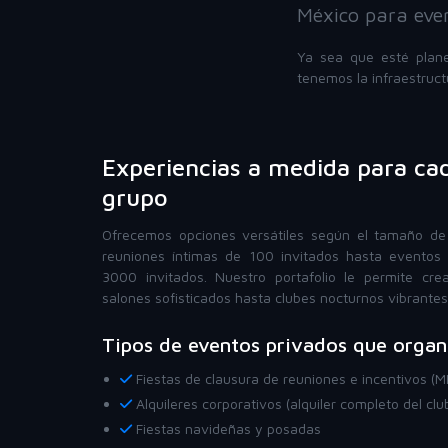
México para even
Ya sea que esté plan
tenemos la infraestruct
Experiencias a medida para c
grupo
Ofrecemos opciones versátiles según el tamaño de
reuniones íntimas de 100 invitados hasta eventos
3000 invitados. Nuestro portafolio le permite cre
salones sofisticados hasta clubes nocturnos vibrantes 
Tipos de eventos privados que orga
Fiestas de clausura de reuniones e incentivos (M
Alquileres corporativos (alquiler completo del clu
Fiestas navideñas y posadas