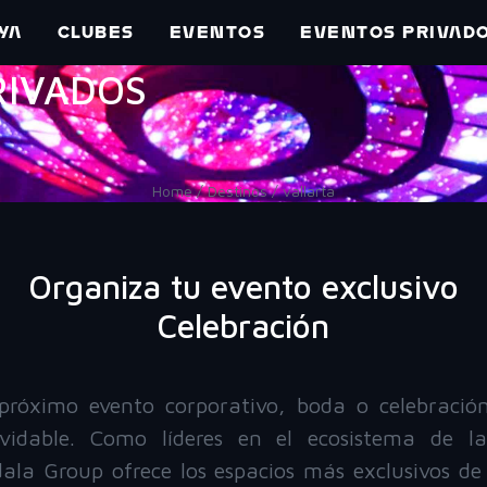
YA
CLUBES
EVENTOS
EVENTOS PRIVAD
PRIVADOS
Home / Destinos / vallarta
Organiza tu evento exclusivo
Celebración
próximo evento corporativo, boda o celebració
olvidable. Como líderes en el ecosistema de l
la Group ofrece los espacios más exclusivos de 