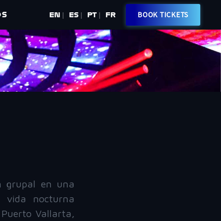
OS
BOOK TICKETS
EN
ES
PT
FR
|
|
|
n grupal en una
a vida nocturna
Puerto Vallarta,