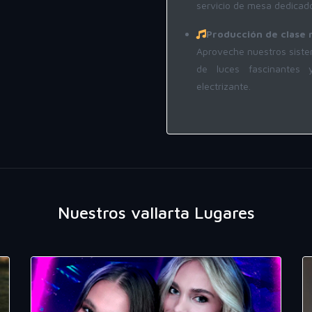
servicio de mesa dedicad
Producción de clase 
Aproveche nuestros siste
de luces fascinantes 
electrizante.
Nuestros vallarta Lugares