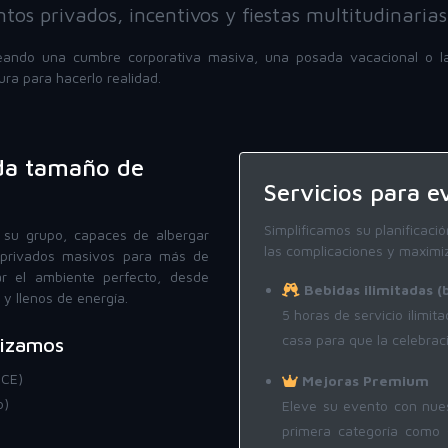
tos privados, incentivos y fiestas multitudinarias
eando una cumbre corporativa masiva, una posada vacacional o l
ura para hacerlo realidad.
ada tamaño de
Servicios para e
Simplificamos su planificac
 su grupo, capaces de albergar
las complicaciones y maximiza
 privados masivos para más de
ar el ambiente perfecto, desde
Bebidas ilimitadas (b
y llenos de energía.
5 horas de servicio ilimit
casa para que la celebrac
nizamos
ICE)
Mejoras Premium
b)
Eleve su evento con nues
primera categoría como