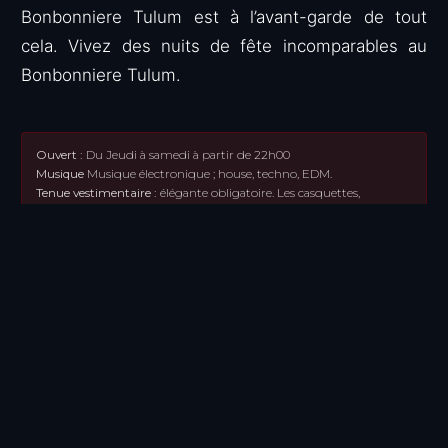
Bonbonniere Tulum est à l’avant-garde de tout
cela. Vivez des nuits de fête incomparables au
Bonbonniere Tulum.
Ouvert :
Du Jeudi à samedi à partir de 22h00
Musique
Musique électronique ; house, techno, EDM.
Tenue vestimentaire :
élégante obligatoire.
Les casquettes,
chapeaux, maillots de bain, sandales, tongs et débardeurs sont
interdits.