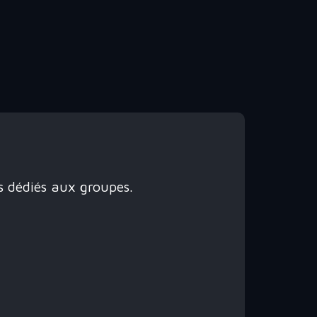
t
es dédiés aux groupes.