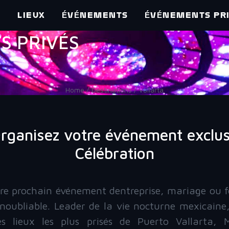
E
LIEUX
ÉVÉNEMENTS
ÉVÉNEMENTS PR
TS PRIVÉS
Home / Destinations / vallarta
rganisez votre événement exclus
Célébration
re prochain événement dentreprise, mariage ou f
inoubliable. Leader de la vie nocturne mexicain
es lieux les plus prisés de Puerto Vallarta, 