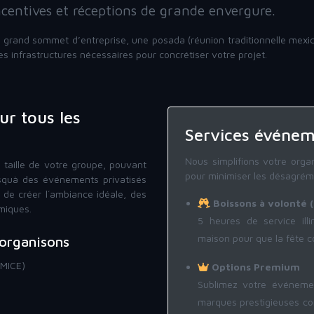
incentives et réceptions de grande envergure.
 grand sommet d’entreprise, une posada (réunion traditionnelle mexi
s infrastructures nécessaires pour concrétiser votre projet.
r tous les
Services événem
Nous simplifions votre org
 taille de votre groupe, pouvant
pour minimiser les désagréme
usquà des événements privatisés
 de créer l´ambiance idéale, des
Boissons à volonté 
miques.
5 heures de service illi
maison pour que la fête c
 organisons
(MICE)
Options Premium
Sublimez votre événemen
marques prestigieuses co