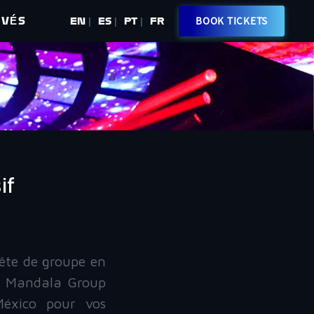
IVÉS
BOOK TICKETS
EN
ES
PT
FR
|
|
|
if
ête de groupe en
e, Mandala Group
México pour vos