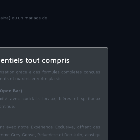
caine) ou un mariage de
entiels tout compris
anisation grâce à des formules complètes conçues
nts et maximiser votre plaisir.
(Open Bar)
mité avec cocktails locaux, bières et spiritueux
ontinue.
t avec notre Expérience Exclusive, offrant des
mme Grey Goose, Belvedere et Don Julio, ainsi qu