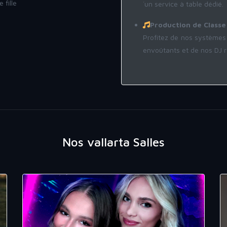
 fille
´un service à table dédié.
Production de Classe
Profitez de nos systèmes 
envoûtants et de nos DJ r
Nos vallarta Salles