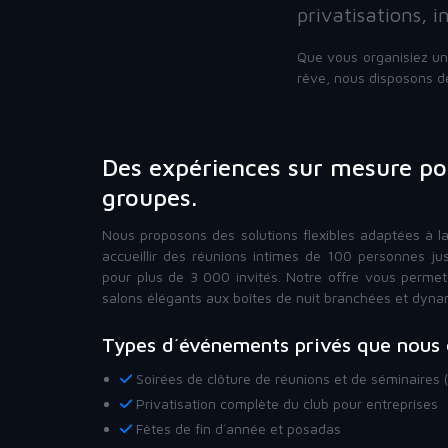
privatisations, 
Que vous organisiez un
rêve, nous disposons de
Des expériences sur mesure pou
groupes.
Nous proposons des solutions flexibles adaptées à la
accueillir des réunions intimes de 100 personnes j
pour plus de 3 000 invités. Notre offre vous permet
salons élégants aux boîtes de nuit branchées et dyna
Types d´événements privés que nous
Soirées de clôture de réunions et de séminaires 
Privatisation complète du club pour entreprises
Fêtes de fin d´année et posadas